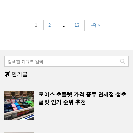
1
2
…
13
다음 »
인기글
로이스 초콜렛 가격 종류 면세점 생초
콜릿 인기 순위 추천