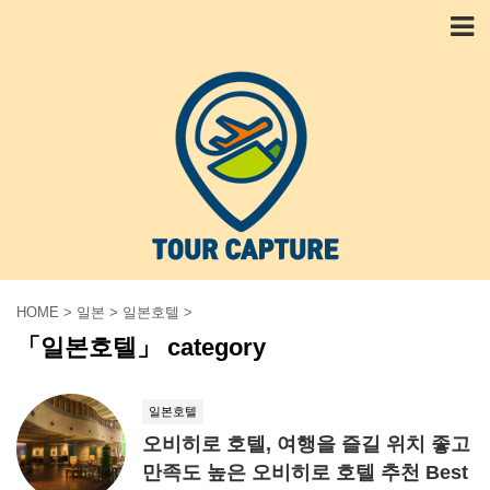
HOME
>
일본
>
일본호텔
>
「일본호텔」 category
일본호텔
오비히로 호텔, 여행을 즐길 위치 좋고
만족도 높은 오비히로 호텔 추천 Best