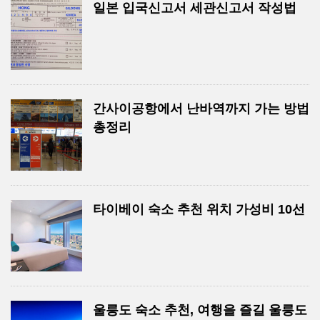
일본 입국신고서 세관신고서 작성법
간사이공항에서 난바역까지 가는 방법
총정리
타이베이 숙소 추천 위치 가성비 10선
울릉도 숙소 추천, 여행을 즐길 울릉도