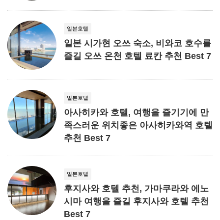
일본호텔
일본 시가현 오쓰 숙소, 비와코 호수를
즐길 오쓰 온천 호텔 료칸 추천 Best 7
일본호텔
아사히카와 호텔, 여행을 즐기기에 만
족스러운 위치좋은 아사히카와역 호텔
추천 Best 7
일본호텔
후지사와 호텔 추천, 가마쿠라와 에노
시마 여행을 즐길 후지사와 호텔 추천
Best 7