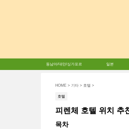
동남아/대만/싱가포르
일본
HOME
>
기타
>
호텔
>
호텔
피렌체 호텔 위치 추천
목차