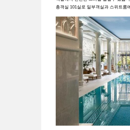
총객실 101실로 일부객실과 스위트룸