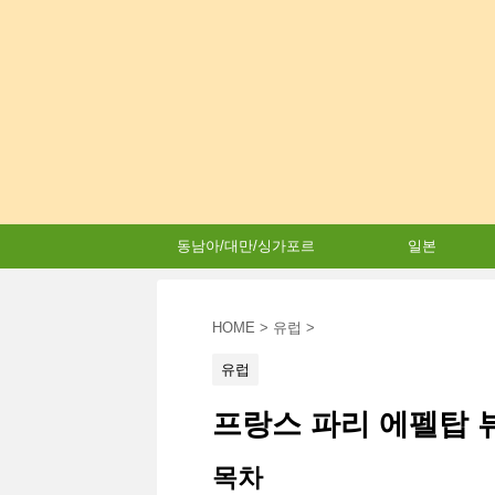
동남아/대만/싱가포르
일본
HOME
>
유럽
>
유럽
프랑스 파리 에펠탑 뷰
목차