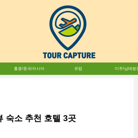
홍콩/중국/러시아
유럽
미주/남태평
 숙소 추천 호텔 3곳