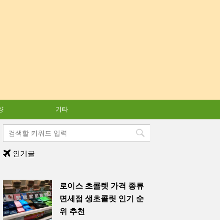
양
기타
인기글
로이스 초콜렛 가격 종류
면세점 생초콜릿 인기 순
위 추천