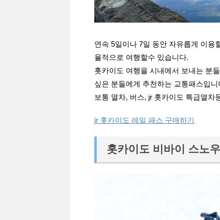
연속 5일이나 7일 동안 자유롭게 이용
율적으로 여행할수 있습니다.
홋카이도 여행을 시내에서 보내는 분
싶은 분들에게 추천하는 교통패스입니
보통 열차, 버스, jr 홋카이도 특급열
jr 홋카이도 레일 패스 구매하기
홋카이도 비바이 스노우