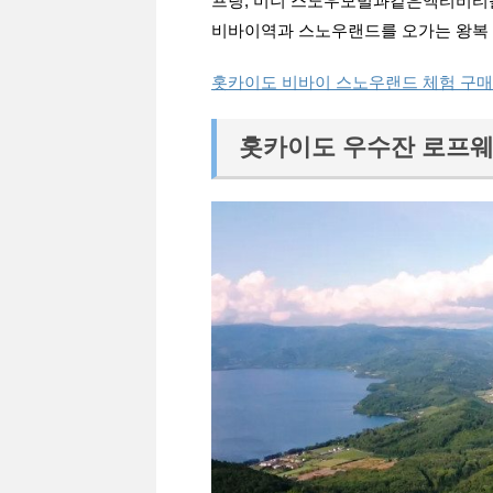
프팅, 미니 스노우모빌과같은액티비티를
비바이역과 스노우랜드를 오가는 왕복 
홋카이도 비바이 스노우랜드 체험 구
홋카이도 우수잔 로프웨