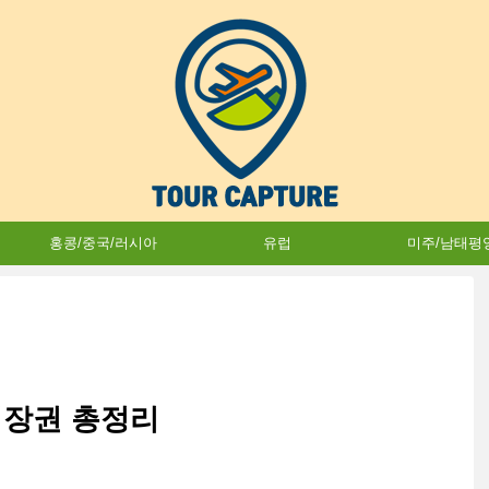
홍콩/중국/러시아
유럽
미주/남태평
입장권 총정리