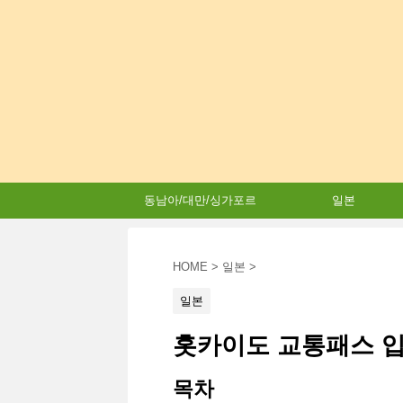
동남아/대만/싱가포르
일본
HOME
>
일본
>
일본
홋카이도 교통패스 
목차