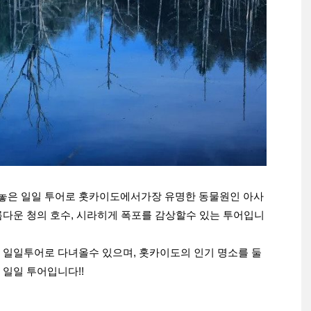
놓은 일일 투어로 홋카이도에서가장 유명한 동물원인 아사
름다운 청의 호수, 시라히게 폭포를 감상할수 있는 투어입니
 일일투어로 다녀올수 있으며, 홋카이도의 인기 명소를 둘
일일 투어입니다!!