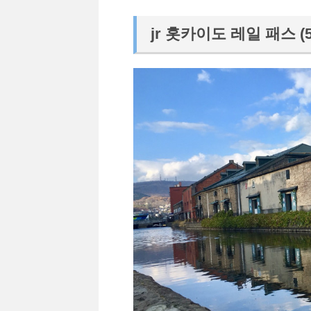
jr 홋카이도 레일 패스 (