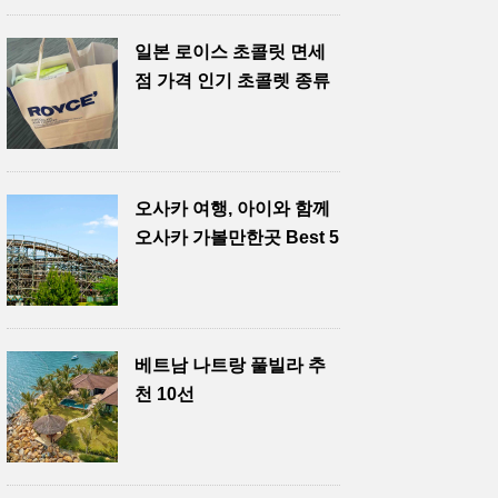
일본 로이스 초콜릿 면세
점 가격 인기 초콜렛 종류
오사카 여행, 아이와 함께
오사카 가볼만한곳 Best 5
베트남 나트랑 풀빌라 추
천 10선