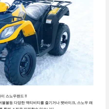
이 스노우랜드 !!
 버블볼등 다양한 액티비티를 즐기거나 팻바이크, 스노우 래