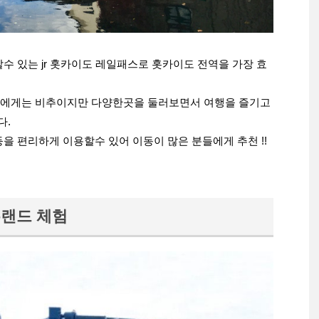
할수 있는 jr 홋카이도 레일패스로 홋카이도 전역을 가장 효
들에게는 비추이지만 다양한곳을 둘러보면서 여행을 즐기고
다.
차등을 편리하게 이용할수 있어 이동이 많은 분들에게 추천 !!
랜드 체험