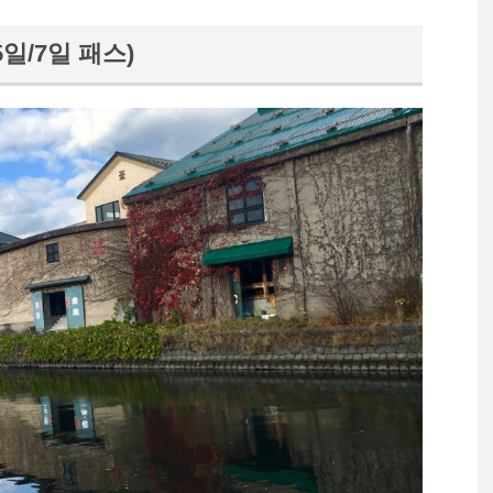
5일/7일 패스)