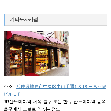
기타노자카점
주소 :
兵庫県神戸市中央区中山手通1-8-18 三宮互陽
ビル１Ｆ
JR산노미야역 서쪽 출구 또는 한큐 산노미야역 동쪽
출구에서 도보로 약 5분 정도