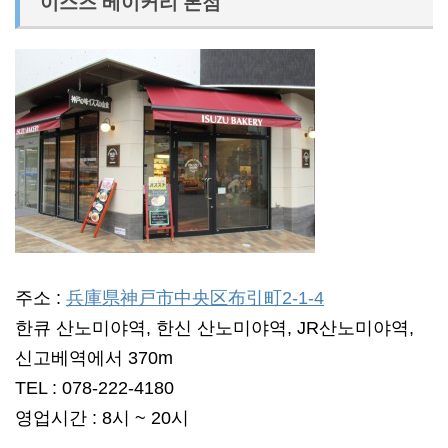
이스즈 베이커리 본점
주소 :
兵庫県神戸市中央区布引町2-1-4
한큐 산노미야역, 한신 산노미야역, JR산노미야역,
신고베역에서 370m
TEL : 078-222-4180
영업시간 : 8시 ~ 20시