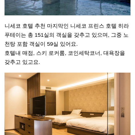
니세코 호텔 추천 마지막인 니세코 프린스 호텔 히라
푸테이는 총 151실의 객실을 갖추고 있으며, 그중 노
천탕 포함 객실이 59실 있어요.
호텔내 매점, 스키 로커룸, 코인세탁코너, 대욕장을
갖추고 있고요.