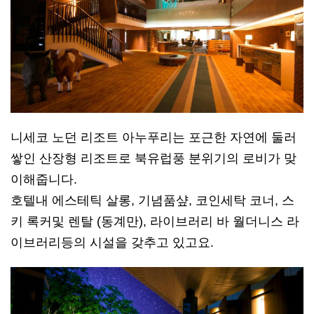
니세코 노던 리조트 아누푸리는 포근한 자연에 둘러
쌓인 산장형 리조트로 북유럽풍 분위기의 로비가 맞
이해줍니다.
호텔내 에스테틱 살롱, 기념품샾, 코인세탁 코너, 스
키 록커및 렌탈 (동계만), 라이브러리 바 월더니스 라
이브러리등의 시설을 갖추고 있고요.