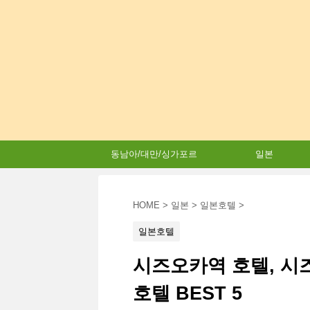
동남아/대만/싱가포르
일본
HOME
>
일본
>
일본호텔
>
일본호텔
시즈오카역 호텔, 시
호텔 BEST 5