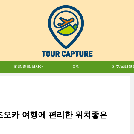
홍콩/중국/러시아
유럽
미주/남태평
즈오카 여행에 편리한 위치좋은