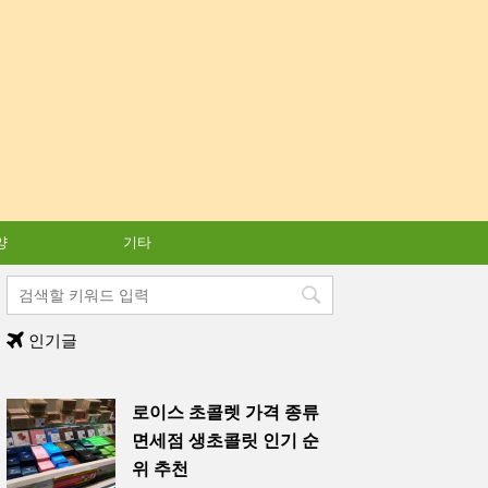
양
기타
인기글
로이스 초콜렛 가격 종류
면세점 생초콜릿 인기 순
위 추천