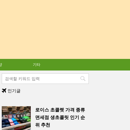
양
기타
인기글
로이스 초콜렛 가격 종류
면세점 생초콜릿 인기 순
위 추천