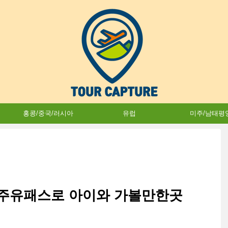
홍콩/중국/러시아
유럽
미주/남태평
 주유패스로 아이와 가볼만한곳