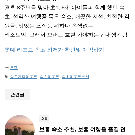
결혼 8주년을 맞아 초1, 6세 아이들과 함께 했던 숙
초, 설악산 여행중 묵은 숙소, 깨끗한 시설, 친절한 직
원들, 맛있는 조식등 뭐하나 손색없는
리조트임. 그래서 브랜드 호텔 가야하는구나 생각됨
롯데 리조트 속초 최저가 확인및 예약하기
-
호텔
-
속초가족리조트
,
속초리조트
,
속초리조트추천
관련글
호텔
보홀 숙소 추천, 보홀 여행을 즐길 인