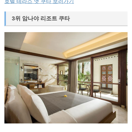
호텔 테라스 앳 쿠타 보러가기
3위 암나야 리조트 쿠타