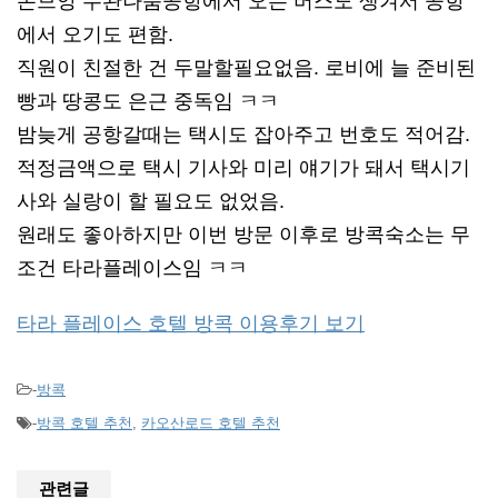
돈므앙 수완나품공항에서 오는 버스도 생겨서 공항
에서 오기도 편함.
직원이 친절한 건 두말할필요없음. 로비에 늘 준비된
빵과 땅콩도 은근 중독임 ㅋㅋ
밤늦게 공항갈때는 택시도 잡아주고 번호도 적어감.
적정금액으로 택시 기사와 미리 얘기가 돼서 택시기
사와 실랑이 할 필요도 없었음.
원래도 좋아하지만 이번 방문 이후로 방콕숙소는 무
조건 타라플레이스임 ㅋㅋ
타라 플레이스 호텔 방콕 이용후기 보기
-
방콕
-
방콕 호텔 추천
,
카오산로드 호텔 추천
관련글