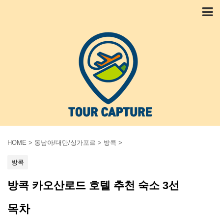
HOME
>
동남아/대만/싱가포르
>
방콕
>
방콕
방콕 카오산로드 호텔 추천 숙소 3선
목차