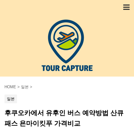
HOME
>
일본
>
일본
후쿠오카에서 유후인 버스 예약방법 산큐
패스 욘마이킷푸 가격비교