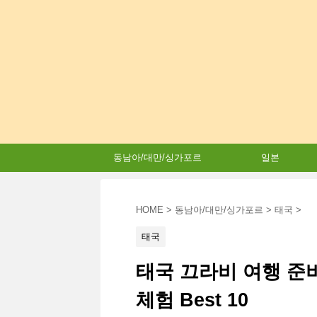
동남아/대만/싱가포르
일본
HOME
>
동남아/대만/싱가포르
>
태국
>
태국
태국 끄라비 여행 준
체험 Best 10