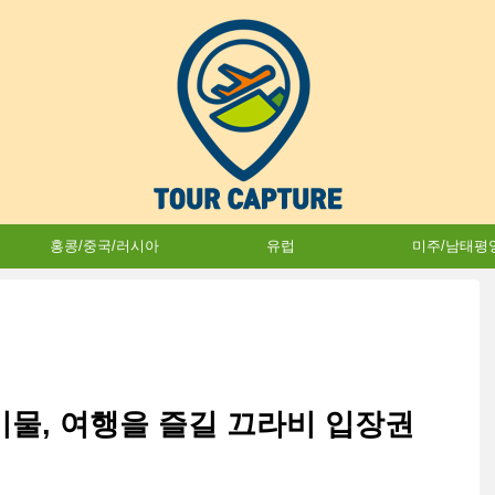
홍콩/중국/러시아
유럽
미주/남태평
비물, 여행을 즐길 끄라비 입장권