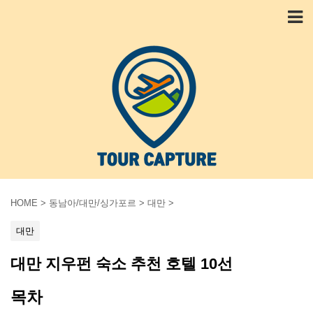
HOME
>
동남아/대만/싱가포르
>
대만
>
대만
대만 지우펀 숙소 추천 호텔 10선
목차